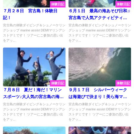
体験日記
体験日記
７月２８日 宮古島！体験日
６月１日 最高の海あそび日和♫
記！
宮古島で人気アクティビティー
を体験してみよう🐠～✨
宮古島の体験ダイビング＆シュノーケリン
宮古島の体験ダイビング＆シュノーケリン
グショップ marine assist DEMIマリンアシ
グショップ marine assist DEMIマリンアシ
ストデミです！ ツアーにご参加の思い出
ストデミです！ ツアーにご参加の思い出
をアッ...
をアッ...
体験日記
体験日記
７月８日 夏だ！海だ！マリン
９月１７日 シルバーウィーク
スポーツ♪大人気の宮古島の海を
は海遊びで決まり！美ら海マリ
大満喫してきました～☆
ンスポーツ☆
宮古島の体験ダイビング＆シュノーケリン
宮古島の体験ダイビング＆シュノーケリン
グショップ marine assist DEMIマリンアシ
グショップ marine assist DEMIマリンアシ
ストデミです！ ツアーにご参加の思い出
ストデミです！ ツアーにご参加の思い出
をアッ...
をアッ...