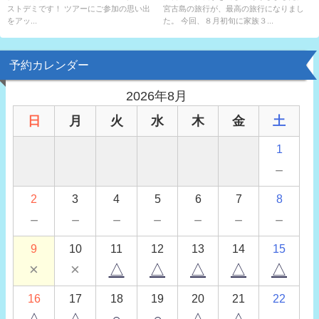
ストデミです！ ツアーにご参加の思い出
宮古島の旅行が、最高の旅行になりまし
をアッ...
た。 今回、８月初旬に家族３...
予約カレンダー
2026年8月
日
月
火
水
木
金
土
1
－
2
3
4
5
6
7
8
－
－
－
－
－
－
－
9
10
11
12
13
14
15
×
×
△
△
△
△
△
16
17
18
19
20
21
22