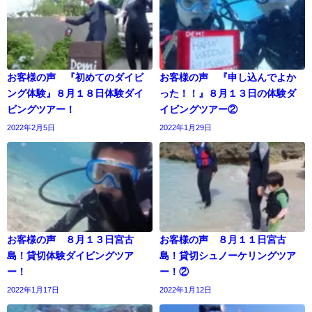
お客様の声 『初めてのダイビ
お客様の声 『申し込んでよか
ング体験』８月１８日体験ダイ
った！！』８月１３日の体験ダ
ビングツアー！
イビングツアー②
2022年2月5日
2022年1月29日
お客様の声 ８月１３日宮古
お客様の声 ８月１１日宮古
島！貸切体験ダイビングツア
島！貸切シュノーケリングツア
ー！
ー！②
2022年1月17日
2022年1月12日