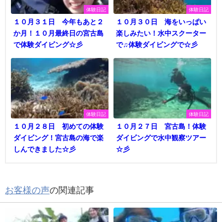
体験日記
体験日記
１０月３１日 今年もあと２
１０月３０日 海をいっぱい
か月！１０月最終日の宮古島
楽しみたい！水中スクーター
で体験ダイビング☆彡
で♫体験ダイビングで☆彡
体験日記
体験日記
１０月２８日 初めての体験
１０月２７日 宮古島！体験
ダイビング！宮古島の海で楽
ダイビングで水中観察ツアー
しんできました☆彡
☆彡
お客様の声
の関連記事