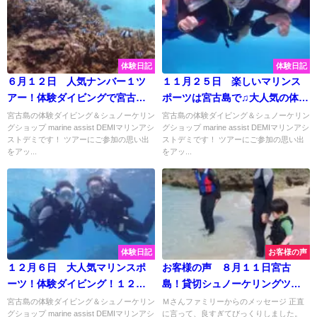
体験日記
体験日記
６月１２日 人気ナンバー１ツ
１１月２５日 楽しいマリンス
アー！体験ダイビングで宮古島
ポーツは宮古島で♫大人気の体験
の水中散歩♪
ダイビングに
宮古島の体験ダイビング＆シュノーケリン
宮古島の体験ダイビング＆シュノーケリン
グショップ marine assist DEMIマリンアシ
グショップ marine assist DEMIマリンアシ
ストデミです！ ツアーにご参加の思い出
ストデミです！ ツアーにご参加の思い出
をアッ...
をアッ...
体験日記
お客様の声
１２月６日 大人気マリンスポ
お客様の声 ８月１１日宮古
ーツ！体験ダイビング！１２月
島！貸切シュノーケリングツア
でも楽しめちゃいます♡
ー！②
宮古島の体験ダイビング＆シュノーケリン
Ｍさんファミリーからのメッセージ 正直
グショップ marine assist DEMIマリンアシ
に言って、良すぎてびっくりしました。