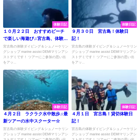
体験日記
体験日記
１０月２２日 おすすめビーチ
９月３０日 宮古島！体験日
で楽しい海遊び♫宮古島、体験ダ
記！
イビング♫
宮古島の体験ダイビング＆シュノーケリン
宮古島の体験ダイビング＆シュノーケリン
グショップ marine assist DEMIマリンアシ
グショップ marine assist DEMIマリンアシ
ストデミです！ ツアーにご参加の思い出
ストデミです！ ツアーにご参加の思い出
をアッ...
をアッ...
体験日記
体験日記
４月２日 ラクラク水中散歩♫最
４月１日 宮古島！貸切体験日
新ツアーの水中スクーター☆
記！
宮古島の体験ダイビング＆シュノーケリン
宮古島の体験ダイビング＆シュノーケリン
グショップ marine assist DEMIマリンアシ
グショップ marine assist DEMIマリンアシ
ストデミです！ ツアーにご参加の思い出
ストデミです！ ツアーにご参加の思い出