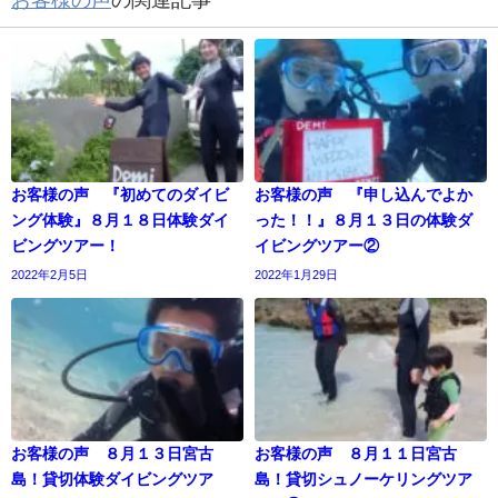
お客様の声
の関連記事
お客様の声 『初めてのダイビ
お客様の声 『申し込んでよか
ング体験』８月１８日体験ダイ
った！！』８月１３日の体験ダ
ビングツアー！
イビングツアー②
2022年2月5日
2022年1月29日
お客様の声 ８月１３日宮古
お客様の声 ８月１１日宮古
島！貸切体験ダイビングツア
島！貸切シュノーケリングツア