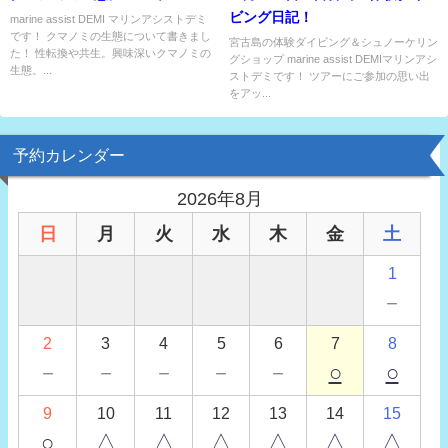
ビング日記！
marine assist DEMI マリンアシストデミ
です！ クマノミの生態について書きまし
宮古島の体験ダイビング＆シュノーケリン
た！ 性転換や共生。興味深いクマノミの
グショップ marine assist DEMIマリンアシ
生態。...
ストデミです！ ツアーにご参加の思い出
をアッ...
予約カレンダー
2026年8月
日
月
火
水
木
金
土
1
－
2
3
4
5
6
7
8
－
－
－
－
－
○
○
9
10
11
12
13
14
15
○
△
△
△
△
△
△