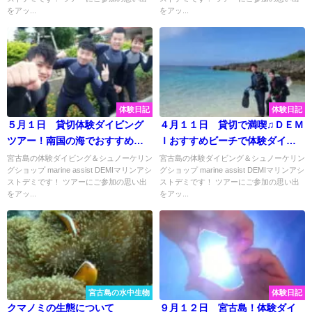
をアッ...
をアッ...
体験日記
体験日記
５月１日 貸切体験ダイビング
４月１１日 貸切で満喫♫ＤＥＭ
ツアー！南国の海でおすすめの
Ｉおすすめビーチで体験ダイビ
サンゴやお魚と遊んできました
ング☆
宮古島の体験ダイビング＆シュノーケリン
宮古島の体験ダイビング＆シュノーケリン
グショップ marine assist DEMIマリンアシ
グショップ marine assist DEMIマリンアシ
♡
ストデミです！ ツアーにご参加の思い出
ストデミです！ ツアーにご参加の思い出
をアッ...
をアッ...
宮古島の水中生物
体験日記
クマノミの生態について
９月１２日 宮古島！体験ダイ