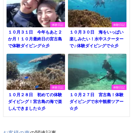
体験日記
体験日記
１０月３１日 今年もあと２
１０月３０日 海をいっぱい
か月！１０月最終日の宮古島
楽しみたい！水中スクーター
で体験ダイビング☆彡
で♫体験ダイビングで☆彡
体験日記
体験日記
１０月２８日 初めての体験
１０月２７日 宮古島！体験
ダイビング！宮古島の海で楽
ダイビングで水中観察ツアー
しんできました☆彡
☆彡