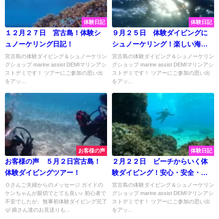
体験日記
体験日記
１２月２７日 宮古島！体験シ
９月２５日 体験ダイビングに
ュノーケリング日記！
シュノーケリング！楽しい海時
間は宮古島の美ら海で♡
宮古島の体験ダイビング＆シュノーケリン
宮古島の体験ダイビング＆シュノーケリン
グショップ marine assist DEMIマリンアシ
グショップ marine assist DEMIマリンアシ
ストデミです！ ツアーにご参加の思い出
ストデミです！ ツアーにご参加の思い出
をアッ...
をアッ...
お客様の声
体験日記
お客様の声 ５月２日宮古島！
２月２２日 ビーチからいく体
体験ダイビングツアー！
験ダイビング！安心・安全・貸
切で大満喫してきました♡
Ｏさんご夫婦からのメッセージ ガイドの
宮古島の体験ダイビング＆シュノーケリン
ケンちゃんが親切でとても良い♪ 初心者で
グショップ marine assist DEMIマリンアシ
不安でしたが、無事初体験ダイビング完了
ストデミです！ ツアーにご参加の思い出
🤿 娘さん達のお見送りも...
をアッ...