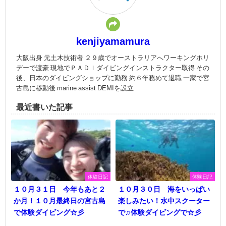
kenjiyamamura
大阪出身 元土木技術者 ２９歳でオーストラリアへワーキングホリ
デーで渡豪 現地でＰＡＤＩダイビングインストラクター取得 その
後、日本のダイビングショップに勤務 約６年務めて退職 一家で宮
古島に移動後 marine assist DEMIを設立
最近書いた記事
体験日記
体験日記
１０月３１日 今年もあと２
１０月３０日 海をいっぱい
か月！１０月最終日の宮古島
楽しみたい！水中スクーター
で体験ダイビング☆彡
で♫体験ダイビングで☆彡