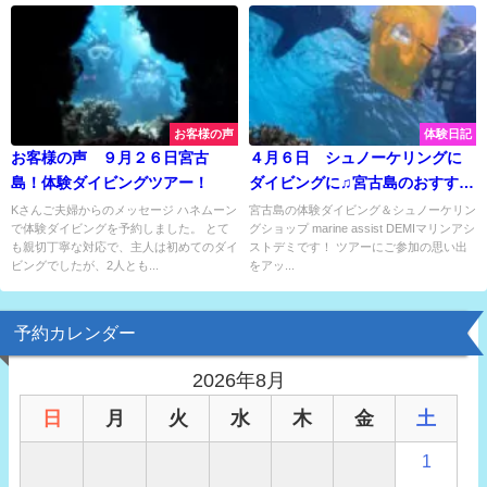
お客様の声
体験日記
お客様の声 ９月２６日宮古
４月６日 シュノーケリングに
島！体験ダイビングツアー！
ダイビングに♫宮古島のおすすめ
ビーチを大満喫♡
Kさんご夫婦からのメッセージ ハネムーン
宮古島の体験ダイビング＆シュノーケリン
で体験ダイビングを予約しました。 とて
グショップ marine assist DEMIマリンアシ
も親切丁寧な対応で、主人は初めてのダイ
ストデミです！ ツアーにご参加の思い出
ビングでしたが、2人とも...
をアッ...
予約カレンダー
2026年8月
日
月
火
水
木
金
土
1