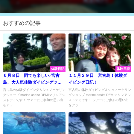
おすすめの記事
体験日記
体験日記
６月８日 雨でも楽しい♪宮古
１１月２９日 宮古島！体験ダ
島、大人気体験ダイビングツア
イビング日記！
ー☆彡
宮古島の体験ダイビング＆シュノーケリン
宮古島の体験ダイビング＆シュノーケリン
グショップ marine assist DEMIマリンアシ
グショップ marine assist DEMIマリンアシ
ストデミです！ ツアーにご参加の思い出
ストデミです！ ツアーにご参加の思い出
をアッ...
をアッ...