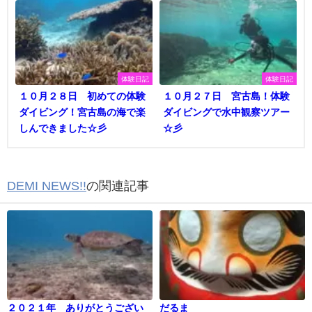
体験日記
体験日記
１０月２８日 初めての体験
１０月２７日 宮古島！体験
ダイビング！宮古島の海で楽
ダイビングで水中観察ツアー
しんできました☆彡
☆彡
DEMI NEWS!!
の関連記事
２０２１年 ありがとうござい
だるま