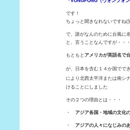
『VONGFONG（ヴォンフォ
です！
ちょっと聞きなれないですね(笑
で、誰がなんのために台風に
と、言うことなんですが・・
もともと
アメリカが英語名で
が、日本を含む１４か国でで
により北西太平洋または南シ
けることにしました
その２つの理由とは・・・
・
アジア各国・地域の文化
・
アジアの人々になじみの