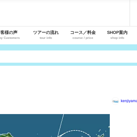
お客様の声
ツアーの流れ
コース／料金
SHOP案内
py Customers
tour info
course / price
shop info
kenjiyam