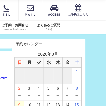
ＴＥＬ
ＭＡＩＬ
ACCESS
ご予約はこちら
ご予約・お問合せ
よくあるご質問
reservation/contact
ＦＡＱ
予約カレンダー
2026年8月
日
月
火
水
木
金
土
1
－
amura
2
3
4
5
6
7
8
－
－
－
－
－
－
－
9
10
11
12
13
14
15