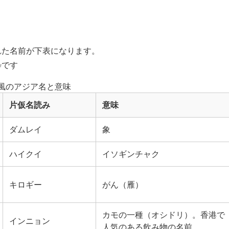
。
れた名前が下表になります。
粋です
風のアジア名と意味
片仮名読み
意味
ダムレイ
象
ハイクイ
イソギンチャク
キロギー
がん（雁）
カモの一種（オシドリ）。香港で
インニョン
人気のある飲み物の名前。