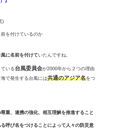
ン）』
)
名前を付けているのか
・
台風に名前を付けて
いたんですね。
台風委員会
きている
が2000年から２つの理由
共通のアジア名
ナ海で発生する台風には
をつ
の尊重、連携の強化、相互理解を推進すること
ある呼び名をつけることによって人々の防災意