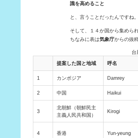
識を高めること
と、言うことだったんですね
そして、１４か国から集めら
ちなみに表は
気象庁
からの抜
台
提案した国と地域
呼名
1
カンボジア
Damrey
2
中国
Haikui
北朝鮮（朝鮮民主
3
Kirogi
主義人民共和国）
4
香港
Yun-yeung