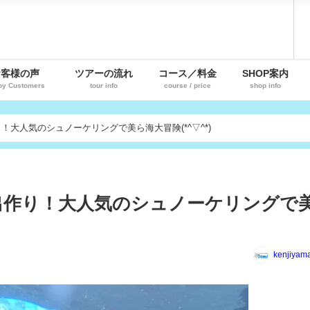
お客様の声
ツアーの流れ
コース／料金
SHOP案内
py Customers
tour info
course / price
shop info
大人気のシュノーケリングで美ら海大冒険(*^▽^*)
出作り！大人気のシュノーケリングで
kenjiyam