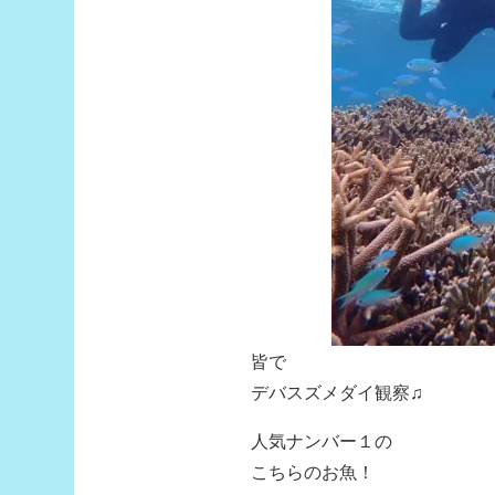
皆で
デバスズメダイ観察♫
人気ナンバー１の
こちらのお魚！