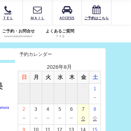
ＴＥＬ
ＭＡＩＬ
ACCESS
ご予約はこちら
ご予約・お問合せ
よくあるご質問
reservation/contact
ＦＡＱ
予約カレンダー
2026年8月
日
月
火
水
木
金
土
美
1
－
amura
2
3
4
5
6
7
8
－
－
－
－
－
○
○
9
10
11
12
13
14
15