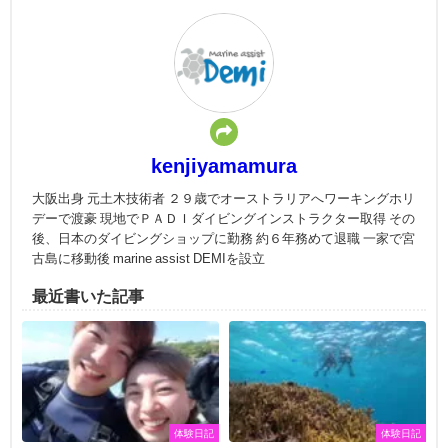
kenjiyamamura
大阪出身 元土木技術者 ２９歳でオーストラリアへワーキングホリ
デーで渡豪 現地でＰＡＤＩダイビングインストラクター取得 その
後、日本のダイビングショップに勤務 約６年務めて退職 一家で宮
古島に移動後 marine assist DEMIを設立
最近書いた記事
体験日記
体験日記