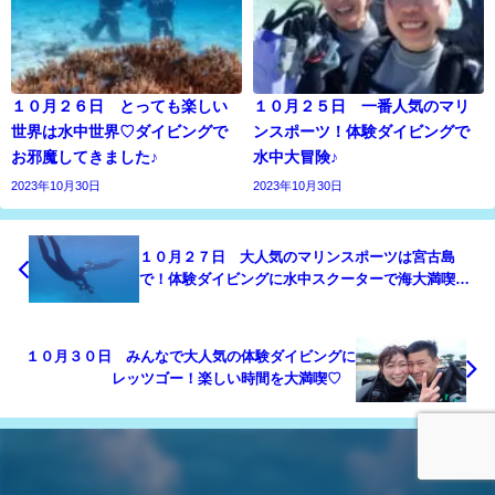
１０月２６日 とっても楽しい
１０月２５日 一番人気のマリ
世界は水中世界♡ダイビングで
ンスポーツ！体験ダイビングで
お邪魔してきました♪
水中大冒険♪
2023年10月30日
2023年10月30日
１０月２７日 大人気のマリンスポーツは宮古島
で！体験ダイビングに水中スクーターで海大満喫
♫
１０月３０日 みんなで大人気の体験ダイビングに
レッツゴー！楽しい時間を大満喫♡