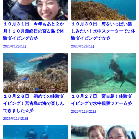
１０月３１日 今年もあと２か
１０月３０日 海をいっぱい楽
月！１０月最終日の宮古島で体
しみたい！水中スクーターで♫体
験ダイビング☆彡
験ダイビングで☆彡
2023年12月1日
2023年12月1日
１０月２８日 初めての体験ダ
１０月２７日 宮古島！体験ダ
イビング！宮古島の海で楽しん
イビングで水中観察ツアー☆彡
できました☆彡
2023年11月21日
2023年11月21日