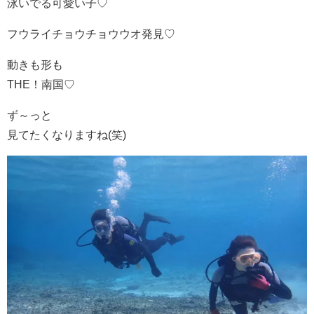
泳いでる可愛い子♡
フウライチョウチョウウオ発見♡
動きも形も
THE！南国♡
ず～っと
見てたくなりますね(笑)