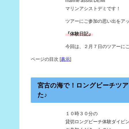
marine assist DEMI
マリンアシストデミです！
ツアーにご参加の思い出をア
『体験日記』
今回は、２月７日のツアーに
ページの目次
[
表示
]
宮古の海で！ロングビーチツア
た♪
１０時３０分の
貸切ロングビーチ体験ダイビ