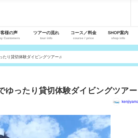
お客様の声
ツアーの流れ
コース／料金
SHOP案内
py Customers
tour info
course / price
shop info
ったり貸切体験ダイビングツアー♫
族でゆったり貸切体験ダイビングツアー
kenjiyam