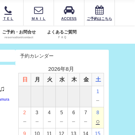
ＴＥＬ
ＭＡＩＬ
ACCESS
ご予約はこちら
ご予約・お問合せ
よくあるご質問
reservation/contact
ＦＡＱ
予約カレンダー
2026年8月
日
月
火
水
木
金
土
♫
1
－
amura
2
3
4
5
6
7
8
－
－
－
－
－
－
○
9
10
11
12
13
14
15