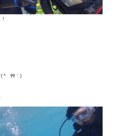
！！
 *´艸｀)
☆