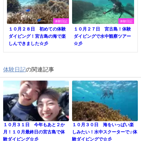
体験日記
体験日記
１０月２８日 初めての体験
１０月２７日 宮古島！体験
ダイビング！宮古島の海で楽
ダイビングで水中観察ツアー
しんできました☆彡
☆彡
体験日記
の関連記事
１０月３１日 今年もあと２か
１０月３０日 海をいっぱい楽
月！１０月最終日の宮古島で体
しみたい！水中スクーターで♫体
験ダイビング☆彡
験ダイビングで☆彡