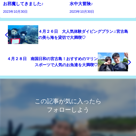
お邪魔してきました♪
水中大冒険♪
2023年10月30日
2023年10月30日
４月２６日 大人気体験ダイビングプラン♫宮古島
の美ら海を貸切で大満喫♡
４月２８日 南国日和の宮古島！おすすめのマリン
スポーツで人気のお魚達を大満喫♡
この記事が気に入ったら
フォローしよう