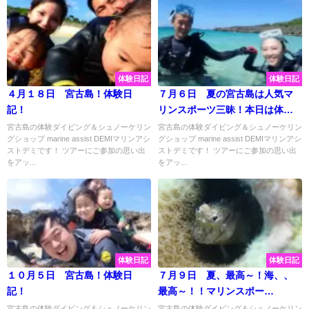
体験日記
体験日記
４月１８日 宮古島！体験日
７月６日 夏の宮古島は人気マ
記！
リンスポーツ三昧！本日は体験
ダイビングで水中ご案内♡
宮古島の体験ダイビング＆シュノーケリン
宮古島の体験ダイビング＆シュノーケリン
グショップ marine assist DEMIマリンアシ
グショップ marine assist DEMIマリンアシ
ストデミです！ ツアーにご参加の思い出
ストデミです！ ツアーにご参加の思い出
をアッ...
をアッ...
体験日記
体験日記
１０月５日 宮古島！体験日
７月９日 夏、最高～！海、、
記！
最高～！！マリンスポー
ツ、、、最高～！！！
宮古島の体験ダイビング＆シュノーケリン
宮古島の体験ダイビング＆シュノーケリン