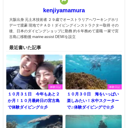
kenjiyamamura
大阪出身 元土木技術者 ２９歳でオーストラリアへワーキングホリ
デーで渡豪 現地でＰＡＤＩダイビングインストラクター取得 その
後、日本のダイビングショップに勤務 約６年務めて退職 一家で宮
古島に移動後 marine assist DEMIを設立
最近書いた記事
体験日記
体験日記
１０月３１日 今年もあと２
１０月３０日 海をいっぱい
か月！１０月最終日の宮古島
楽しみたい！水中スクーター
で体験ダイビング☆彡
で♫体験ダイビングで☆彡