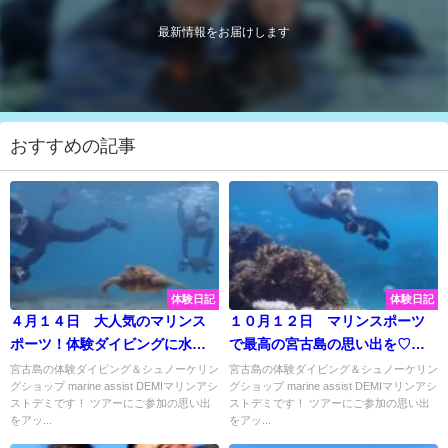
最新情報をお届けします
おすすめの記事
体験日記
体験日記
４月１４日 大人気のマリンス
１０月１２日 マリンスポーツ
ポーツ！体験ダイビングに水中
で最高の宮古島の思い出を♡体
スクーターで最高の思い出作り
験ダイビングにシュノーケリン
宮古島の体験ダイビング＆シュノーケリン
宮古島の体験ダイビング＆シュノーケリン
グショップ marine assist DEMIマリンアシ
グショップ marine assist DEMIマリンアシ
♫
グに水中スクーター！
ストデミです！ ツアーにご参加の思い出
ストデミです！ ツアーにご参加の思い出
をアッ...
をアッ...