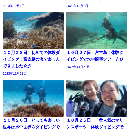
2023年12月1日
2023年12月1日
１０月２８日 初めての体験ダ
１０月２７日 宮古島！体験ダ
イビング！宮古島の海で楽しん
イビングで水中観察ツアー☆彡
できました☆彡
2023年11月21日
2023年11月21日
１０月２６日 とっても楽しい
１０月２５日 一番人気のマリ
世界は水中世界♡ダイビングで
ンスポーツ！体験ダイビングで