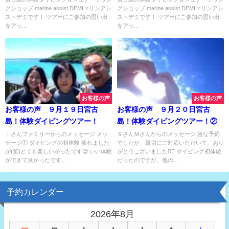
グショップ marine assist DEMIマリンアシ
グショップ marine assist DEMIマリンアシ
ストデミです！ ツアーにご参加の思い出
ストデミです！ ツアーにご参加の思い出
をアッ...
をアッ...
お客様の声
お客様の声
お客様の声 ９月１９日宮古
お客様の声 ９月２０日宮古
島！体験ダイビングツアー！
島！体験ダイビングツアー！②
Ｉさんファミリーからのメッセージ メッ
ＳさんＭさんからのメッセージ 急な予約
セージ① ダイビングの初体験 疲れました
でしたが、親切にご対応いただいて、あり
が(笑)とても楽しいかったです😊 いい体験
がとうございました🙇‍♂️ ダイビング初体験
ができて良かったです...
だったのですが、他の...
予約カレンダー
2026年8月