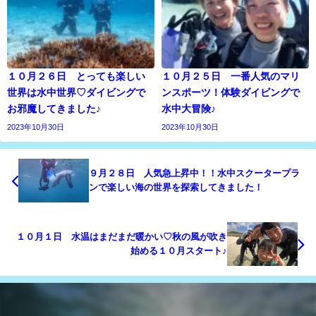
１０月２６日 とっても楽しい
１０月２５日 一番人気のマリ
世界は水中世界♡ダイビングで
ンスポーツ！体験ダイビングで
お邪魔してきました♪
水中大冒険♪
2023年10月30日
2023年10月30日
９月２８日 人気急上昇中！！水中スクータープラ
ンで楽しい海の世界を探索してきました！
１０月１日 水温はまだまだ暖かい♡秋の風が吹き
始める１０月スタート♪