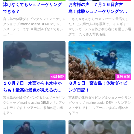
泳げなくてもシュノーケリング
お客様の声 ７月１６日宮古
できる？
島！体験シュノーケリングツア
ー！
宮古島の体験ダイビング＆シュノーケリン
ＴさんＮさんからのメッセージ 最高でし
グショップ marine assist DEMI マリンア
た！ ご夫婦の人柄も最高で、 イムギャー
シストデミ です 今回は泳げなくてもシ
マリンガーデン自体が初心者にも優しい場
ュノー...
所で、 たくさん写真も撮...
体験日記
体験日記
１０月７日 水面からも水中か
８月１日 宮古島！体験ダイビ
らも！最高の景色が見えるのが
ング日記！
宮古島！おすすめビーチ大満喫
宮古島の体験ダイビング＆シュノーケリン
宮古島の体験ダイビング＆シュノーケリン
グショップ marine assist DEMIマリンアシ
グショップ marine assist DEMIマリンアシ
♡
ストデミです！ ツアーにご参加の思い出
ストデミです！ ツアーにご参加の思い出
をアッ...
をアッ...