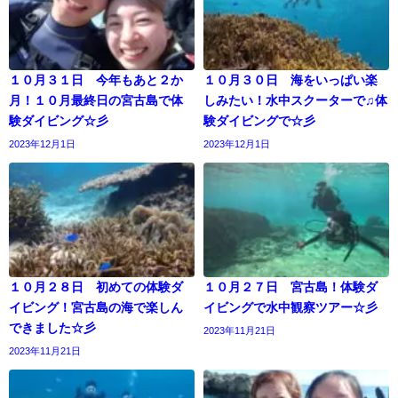
１０月３１日 今年もあと２か
１０月３０日 海をいっぱい楽
月！１０月最終日の宮古島で体
しみたい！水中スクーターで♫体
験ダイビング☆彡
験ダイビングで☆彡
2023年12月1日
2023年12月1日
１０月２８日 初めての体験ダ
１０月２７日 宮古島！体験ダ
イビング！宮古島の海で楽しん
イビングで水中観察ツアー☆彡
できました☆彡
2023年11月21日
2023年11月21日