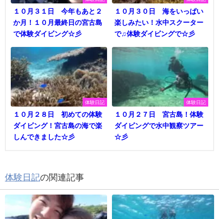
１０月３１日 今年もあと２
１０月３０日 海をいっぱい
か月！１０月最終日の宮古島
楽しみたい！水中スクーター
で体験ダイビング☆彡
で♫体験ダイビングで☆彡
体験日記
体験日記
１０月２８日 初めての体験
１０月２７日 宮古島！体験
ダイビング！宮古島の海で楽
ダイビングで水中観察ツアー
しんできました☆彡
☆彡
体験日記
の関連記事