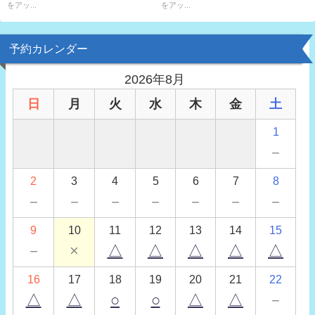
をアッ...
をアッ...
予約カレンダー
2026年8月
日
月
火
水
木
金
土
1
－
2
3
4
5
6
7
8
－
－
－
－
－
－
－
9
10
11
12
13
14
15
－
×
△
△
△
△
△
16
17
18
19
20
21
22
△
△
○
○
△
△
－