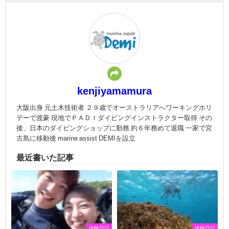
kenjiyamamura
大阪出身 元土木技術者 ２９歳でオーストラリアへワーキングホリ
デーで渡豪 現地でＰＡＤＩダイビングインストラクター取得 その
後、日本のダイビングショップに勤務 約６年務めて退職 一家で宮
古島に移動後 marine assist DEMIを設立
最近書いた記事
体験日記
体験日記