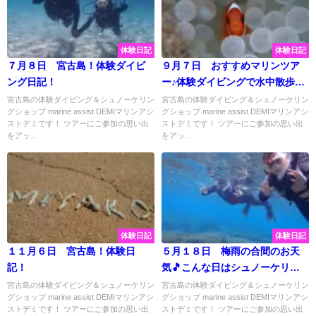
体験日記
体験日記
７月８日 宮古島！体験ダイビ
９月７日 おすすめマリンツア
ング日記！
ー♪体験ダイビングで水中散歩に
行ってきました♡
宮古島の体験ダイビング＆シュノーケリン
宮古島の体験ダイビング＆シュノーケリン
グショップ marine assist DEMIマリンアシ
グショップ marine assist DEMIマリンアシ
ストデミです！ ツアーにご参加の思い出
ストデミです！ ツアーにご参加の思い出
をアッ...
をアッ...
体験日記
体験日記
１１月６日 宮古島！体験日
５月１８日 梅雨の合間のお天
記！
気🎵こんな日はシュノーケリン
グでおすすめビーチへ♡
宮古島の体験ダイビング＆シュノーケリン
宮古島の体験ダイビング＆シュノーケリン
グショップ marine assist DEMIマリンアシ
グショップ marine assist DEMIマリンアシ
ストデミです！ ツアーにご参加の思い出
ストデミです！ ツアーにご参加の思い出