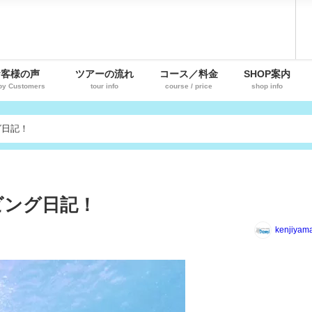
お客様の声
ツアーの流れ
コース／料金
SHOP案内
py Customers
tour info
course / price
shop info
グ日記！
ビング日記！
kenjiyam