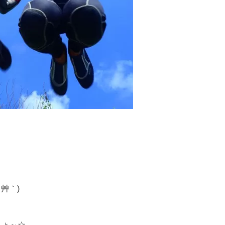
艸｀)
しょ～☆