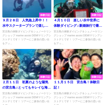
体験日記
体験日記
９月２８日 人気急上昇中！！
４月１０日 楽しい水中世界に
水中スクータープランで楽しい
体験ダイビング♫新婚旅行で最高
海の世界を探索してきました！
の思い出作り♡
宮古島の体験ダイビング＆シュノーケリン
宮古島の体験ダイビング＆シュノーケリン
グショップ marine assist DEMIマリンアシ
グショップ marine assist DEMIマリンアシ
ストデミです！ ツアーにご参加の思い出
ストデミです！ ツアーにご参加の思い出
をアッ...
をアッ...
体験日記
体験日記
２月１１日 初夏のような陽気
１１月１５日 宮古島！体験日
の宮古島♫とってもキレイな海で
記！
ロングビーチ体験ダイビングツ
宮古島の体験ダイビング＆シュノーケリン
宮古島の体験ダイビング＆シュノーケリン
グショップ marine assist DEMIマリンアシ
グショップ marine assist DEMIマリンアシ
アー♡
ストデミです！ ツアーにご参加の思い出
ストデミです！ ツアーにご参加の思い出