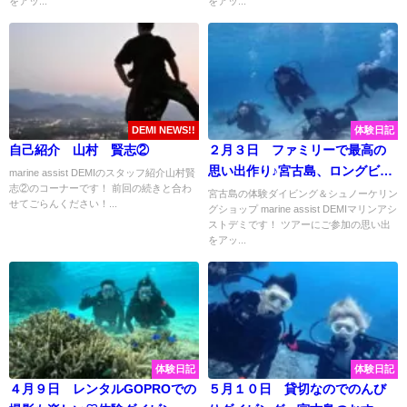
をアッ...
をアッ...
DEMI NEWS!!
体験日記
自己紹介 山村 賢志②
２月３日 ファミリーで最高の
思い出作り♪宮古島、ロングビー
marine assist DEMIのスタッフ紹介山村賢
志②のコーナーです！ 前回の続きと合わ
チ体験ダイビング♫
宮古島の体験ダイビング＆シュノーケリン
せてごらんください！...
グショップ marine assist DEMIマリンアシ
ストデミです！ ツアーにご参加の思い出
をアッ...
体験日記
体験日記
４月９日 レンタルGOPROでの
５月１０日 貸切なのでのんび