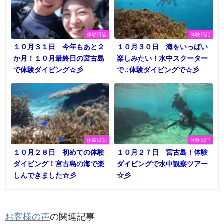
体験日記
体験日記
１０月３１日 今年もあと２
１０月３０日 海をいっぱい
か月！１０月最終日の宮古島
楽しみたい！水中スクーター
で体験ダイビング☆彡
で♫体験ダイビングで☆彡
体験日記
体験日記
１０月２８日 初めての体験
１０月２７日 宮古島！体験
ダイビング！宮古島の海で楽
ダイビングで水中観察ツアー
しんできました☆彡
☆彡
お客様の声
の関連記事