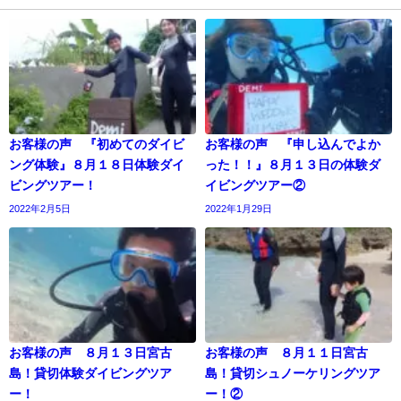
お客様の声 『初めてのダイビ
お客様の声 『申し込んでよか
ング体験』８月１８日体験ダイ
った！！』８月１３日の体験ダ
ビングツアー！
イビングツアー②
2022年2月5日
2022年1月29日
お客様の声 ８月１３日宮古
お客様の声 ８月１１日宮古
島！貸切体験ダイビングツア
島！貸切シュノーケリングツア
ー！
ー！②