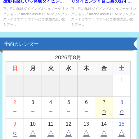
撮影も楽しい♡体験ダイビング
りダイビング♬宮古島のおすす
ツアー！
めビーチで♡
宮古島の体験ダイビング＆シュノーケリン
宮古島の体験ダイビング＆シュノーケリン
グショップ marine assist DEMIマリンアシ
グショップ marine assist DEMIマリンアシ
ストデミです！ ツアーにご参加の思い出
ストデミです！ ツアーにご参加の思い出
をアッ...
をアッ...
予約カレンダー
2026年8月
日
月
火
水
木
金
土
1
－
2
3
4
5
6
7
8
－
－
－
－
－
○
○
9
10
11
12
13
14
15
○
△
△
△
△
△
△