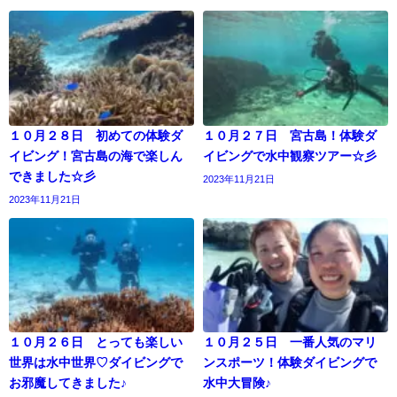
１０月２８日 初めての体験ダ
１０月２７日 宮古島！体験ダ
イビング！宮古島の海で楽しん
イビングで水中観察ツアー☆彡
できました☆彡
2023年11月21日
2023年11月21日
１０月２６日 とっても楽しい
１０月２５日 一番人気のマリ
世界は水中世界♡ダイビングで
ンスポーツ！体験ダイビングで
お邪魔してきました♪
水中大冒険♪