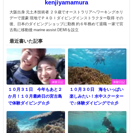
kenjiyamamura
大阪出身 元土木技術者 ２９歳でオーストラリアへワーキングホリ
デーで渡豪 現地でＰＡＤＩダイビングインストラクター取得 その
後、日本のダイビングショップに勤務 約６年務めて退職 一家で宮
古島に移動後 marine assist DEMIを設立
最近書いた記事
体験日記
体験日記
１０月３１日 今年もあと２
１０月３０日 海をいっぱい
か月！１０月最終日の宮古島
楽しみたい！水中スクーター
で体験ダイビング☆彡
で♫体験ダイビングで☆彡