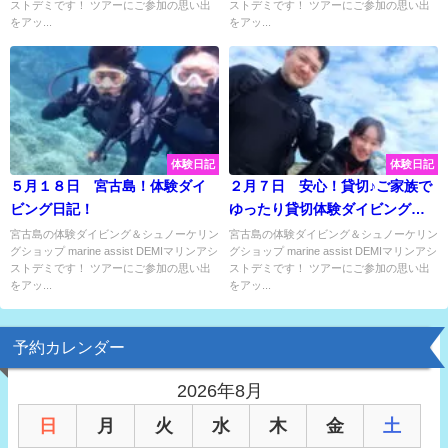
ストデミです！ ツアーにご参加の思い出
ストデミです！ ツアーにご参加の思い出
をアッ...
をアッ...
体験日記
体験日記
５月１８日 宮古島！体験ダイ
２月７日 安心！貸切♪ご家族で
ビング日記！
ゆったり貸切体験ダイビングツ
アー♫
宮古島の体験ダイビング＆シュノーケリン
宮古島の体験ダイビング＆シュノーケリン
グショップ marine assist DEMIマリンアシ
グショップ marine assist DEMIマリンアシ
ストデミです！ ツアーにご参加の思い出
ストデミです！ ツアーにご参加の思い出
をアッ...
をアッ...
予約カレンダー
2026年8月
日
月
火
水
木
金
土