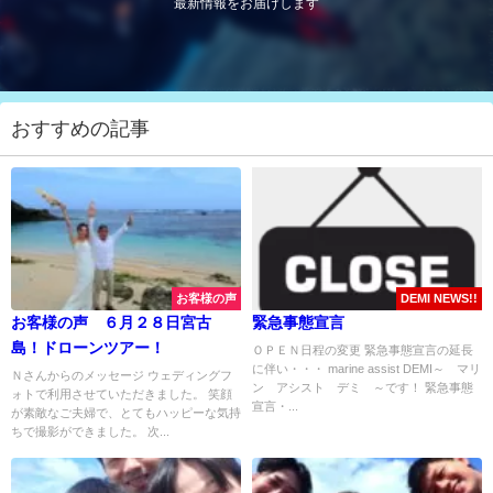
最新情報をお届けします
おすすめの記事
お客様の声
DEMI NEWS!!
お客様の声 ６月２８日宮古
緊急事態宣言
島！ドローンツアー！
ＯＰＥＮ日程の変更 緊急事態宣言の延長
に伴い・・・ marine assist DEMI～ マリ
Ｎさんからのメッセージ ウェディングフ
ン アシスト デミ ～です！ 緊急事態
ォトで利用させていただきました。 笑顔
宣言・...
が素敵なご夫婦で、とてもハッピーな気持
ちで撮影ができました。 次...