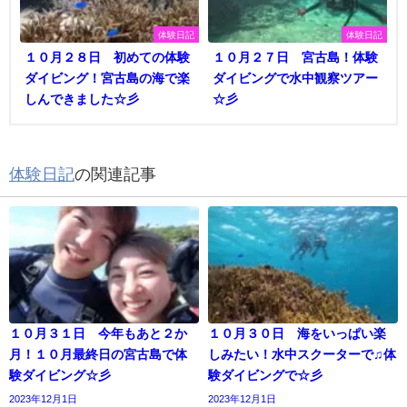
体験日記
体験日記
１０月２８日 初めての体験
１０月２７日 宮古島！体験
ダイビング！宮古島の海で楽
ダイビングで水中観察ツアー
しんできました☆彡
☆彡
体験日記
の関連記事
１０月３１日 今年もあと２か
１０月３０日 海をいっぱい楽
月！１０月最終日の宮古島で体
しみたい！水中スクーターで♫体
験ダイビング☆彡
験ダイビングで☆彡
2023年12月1日
2023年12月1日