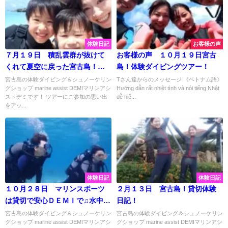
体験日記
お客様の声
７月１９日 積乱雲群が抜けて
お客様の声 １０月１９日宮古
くれて夏空に戻った宮古島！快
島！体験ダイビングツアー！
適にマリンスポーツ☆
宮古島の体験ダイビング＆シュノーケリン
Tさん達からのメッセージ 《ベトナム語》
グショップ marine assist DEMIマリンアシ
Hướng dẫn rất nhiệt tình và nói tiếng Nhật
ストデミです！ ツアーにご参加の思い出
dễ hiể...
をアッ...
体験日記
体験日記
１０月２８日 マリンスポーツ
２月１３日 宮古島！貸切体験
は貸切で安心ＤＥＭＩで♫水中ツ
日記！
アーをい～っぱい楽しんできま
宮古島の体験ダイビング＆シュノーケリン
宮古島の体験ダイビング＆シュノーケリン
グショップ marine assist DEMIマリンアシ
グショップ marine assist DEMIマリンアシ
した♡