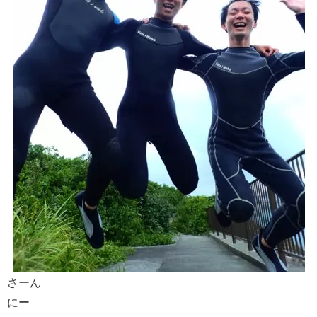
さーん
にー