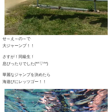
せ～え～の～で
大ジャーンプ！！
さすが！同級生！
息ぴったりでした(*^▽^*)
華麗なジャンプを決めたら
海遊びにレッツゴー！！