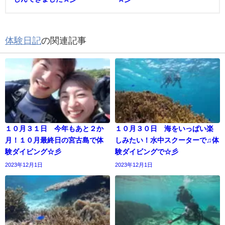
体験日記
の関連記事
１０月３１日 今年もあと２か
１０月３０日 海をいっぱい楽
月！１０月最終日の宮古島で体
しみたい！水中スクーターで♫体
験ダイビング☆彡
験ダイビングで☆彡
2023年12月1日
2023年12月1日