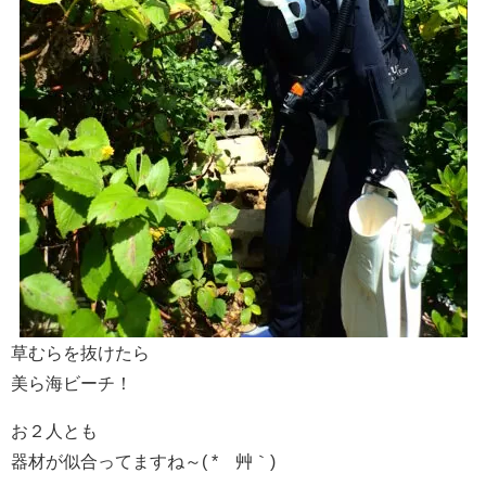
草むらを抜けたら
美ら海ビーチ！
お２人とも
器材が似合ってますね～( *´艸｀)