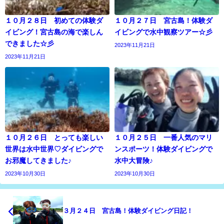
１０月２８日 初めての体験ダ
１０月２７日 宮古島！体験ダ
イビング！宮古島の海で楽しん
イビングで水中観察ツアー☆彡
できました☆彡
2023年11月21日
2023年11月21日
１０月２６日 とっても楽しい
１０月２５日 一番人気のマリ
世界は水中世界♡ダイビングで
ンスポーツ！体験ダイビングで
お邪魔してきました♪
水中大冒険♪
2023年10月30日
2023年10月30日
３月２４日 宮古島！体験ダイビング日記！