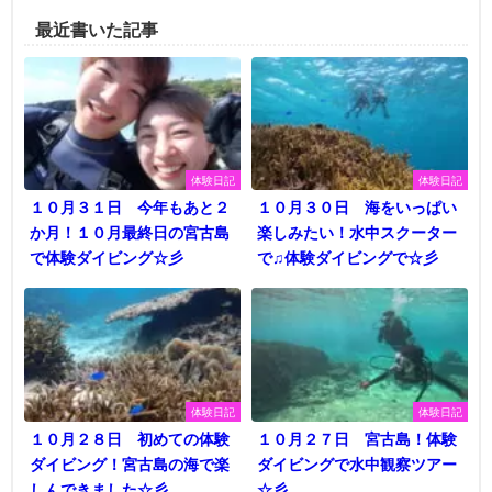
最近書いた記事
体験日記
体験日記
１０月３１日 今年もあと２
１０月３０日 海をいっぱい
か月！１０月最終日の宮古島
楽しみたい！水中スクーター
で体験ダイビング☆彡
で♫体験ダイビングで☆彡
体験日記
体験日記
１０月２８日 初めての体験
１０月２７日 宮古島！体験
ダイビング！宮古島の海で楽
ダイビングで水中観察ツアー
しんできました☆彡
☆彡