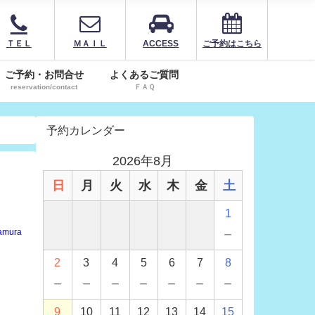
ＴＥＬ
ＭＡＩＬ
ACCESS
ご予約はこちら
ご予約・お問合せ
よくあるご質問
reservation/contact
ＦＡＱ
予約カレンダー
2026年8月
日
月
火
水
木
金
土
1
－
amura
2
3
4
5
6
7
8
－
－
－
－
－
－
－
9
10
11
12
13
14
15