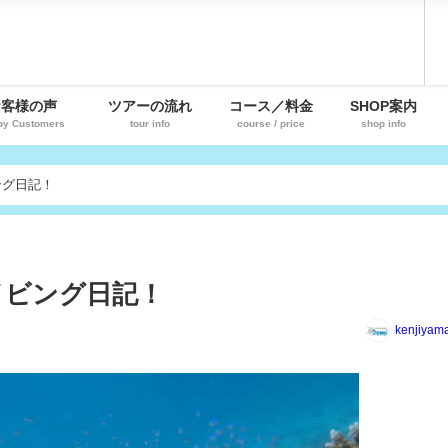
お客様の声
ツアーの流れ
コース／料金
SHOP案内
py Customers
tour info
course / price
shop info
ング日記！
イビング日記！
kenjiyam