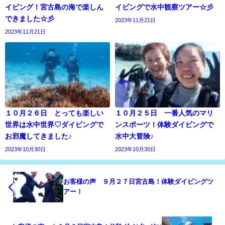
イビング！宮古島の海で楽しん
イビングで水中観察ツアー☆彡
できました☆彡
2023年11月21日
2023年11月21日
１０月２６日 とっても楽しい
１０月２５日 一番人気のマリ
世界は水中世界♡ダイビングで
ンスポーツ！体験ダイビングで
お邪魔してきました♪
水中大冒険♪
2023年10月30日
2023年10月30日
お客様の声 ９月２７日宮古島！体験ダイビングツ
アー！