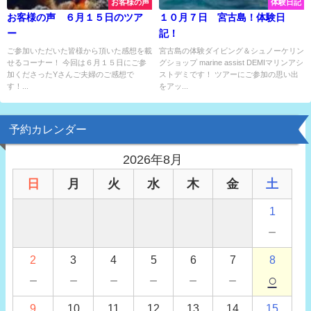
お客様の声
体験日記
お客様の声 ６月１５日のツア
１０月７日 宮古島！体験日
ー
記！
ご参加いただいた皆様から頂いた感想を載
宮古島の体験ダイビング＆シュノーケリン
せるコーナー！ 今回は６月１５日にご参
グショップ marine assist DEMIマリンアシ
加くださったYさんご夫婦のご感想で
ストデミです！ ツアーにご参加の思い出
す！...
をアッ...
予約カレンダー
2026年8月
日
月
火
水
木
金
土
1
－
2
3
4
5
6
7
8
－
－
－
－
－
－
○
9
10
11
12
13
14
15