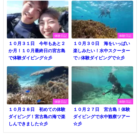
体験日記
体験日記
１０月３１日 今年もあと２
１０月３０日 海をいっぱい
か月！１０月最終日の宮古島
楽しみたい！水中スクーター
で体験ダイビング☆彡
で♫体験ダイビングで☆彡
体験日記
体験日記
１０月２８日 初めての体験
１０月２７日 宮古島！体験
ダイビング！宮古島の海で楽
ダイビングで水中観察ツアー
しんできました☆彡
☆彡