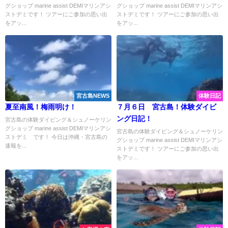
グショップ marine assist DEMIマリンアシ
グショップ marine assist DEMIマリンアシ
ストデミです！ ツアーにご参加の思い出
ストデミです！ ツアーにご参加の思い出
をアッ...
をアッ...
宮古島NEWS
体験日記
夏至南風！梅雨明け！
７月６日 宮古島！体験ダイビ
ング日記！
宮古島の体験ダイビング＆シュノーケリン
グショップ marine assist DEMIマリンアシ
宮古島の体験ダイビング＆シュノーケリン
ストデミ です！ 今日は沖縄・宮古島の
グショップ marine assist DEMIマリンアシ
速報を...
ストデミです！ ツアーにご参加の思い出
をアッ...