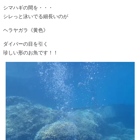
シマハギの間を・・・
シレっと泳いでる細長いのが
ヘラヤガラ《黄色》
ダイバーの目を引く
珍しい形のお魚です！！