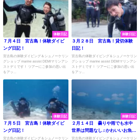
体験日記
体験日記
７月４日 宮古島！体験ダイビ
３月２８日 宮古島！貸切体験
ング日記！
日記！
宮古島の体験ダイビング＆シュノーケリン
宮古島の体験ダイビング＆シュノーケリン
グショップ marine assist DEMIマリンアシ
グショップ marine assist DEMIマリンアシ
ストデミです！ ツアーにご参加の思い出
ストデミです！ ツアーにご参加の思い出
をアッ...
をアッ...
体験日記
体験日記
７月５日 宮古島！体験ダイビ
２月１４日 曇りや雨でも水中
ング日記！
世界は問題なし♫かわいいお魚に
会いに体験ダイビングでGO☆
宮古島の体験ダイビング＆シュノーケリン
宮古島の体験ダイビング＆シュノーケリン