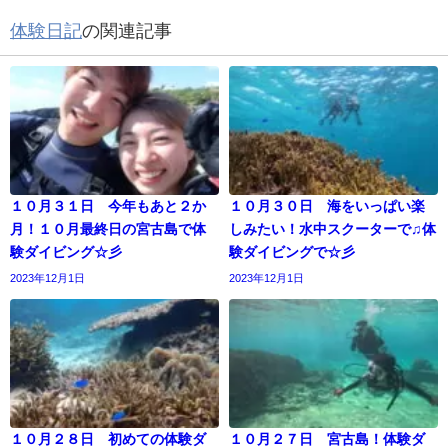
体験日記
の関連記事
１０月３１日 今年もあと２か
１０月３０日 海をいっぱい楽
月！１０月最終日の宮古島で体
しみたい！水中スクーターで♫体
験ダイビング☆彡
験ダイビングで☆彡
2023年12月1日
2023年12月1日
１０月２８日 初めての体験ダ
１０月２７日 宮古島！体験ダ