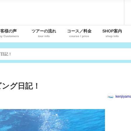
お客様の声
ツアーの流れ
コース／料金
SHOP案内
py Customers
tour info
course / price
shop info
グ日記！
ビング日記！
kenjiyam