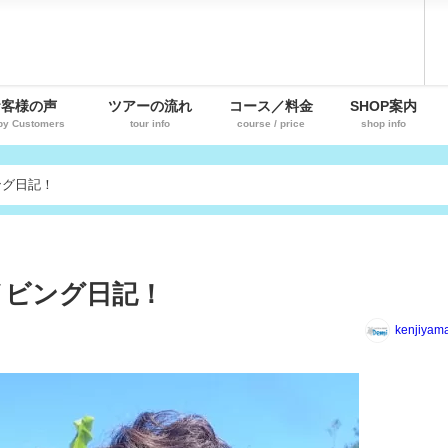
お客様の声
ツアーの流れ
コース／料金
SHOP案内
py Customers
tour info
course / price
shop info
ング日記！
イビング日記！
kenjiyam