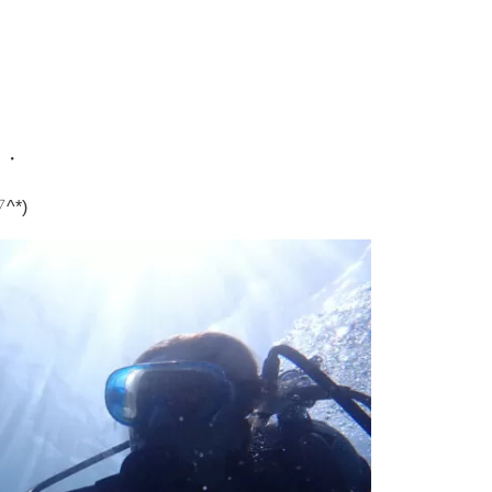
・・
*)