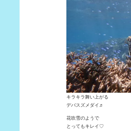
キラキラ舞い上がる
デバスズメダイ♬
花吹雪のようで
とってもキレイ♡