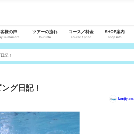
お客様の声
ツアーの流れ
コース／料金
SHOP案内
py Customers
tour info
course / price
shop info
グ日記！
ビング日記！
kenjiyam