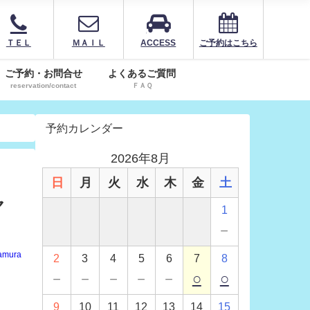
ＴＥＬ
ＭＡＩＬ
ACCESS
ご予約はこちら
ご予約・お問合せ
よくあるご質問
reservation/contact
ＦＡＱ
予約カレンダー
2026年8月
日
月
火
水
木
金
土
ャ
1
－
amura
2
3
4
5
6
7
8
－
－
－
－
－
○
○
9
10
11
12
13
14
15