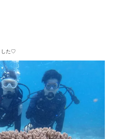
♬
ました♡