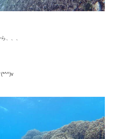
から、、、
^^)v