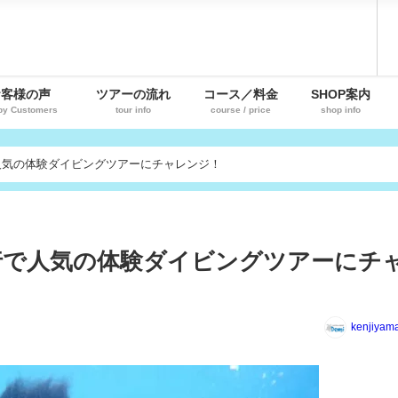
お客様の声
ツアーの流れ
コース／料金
SHOP案内
py Customers
tour info
course / price
shop info
人気の体験ダイビングツアーにチャレンジ！
行で人気の体験ダイビングツアーにチ
kenjiyam