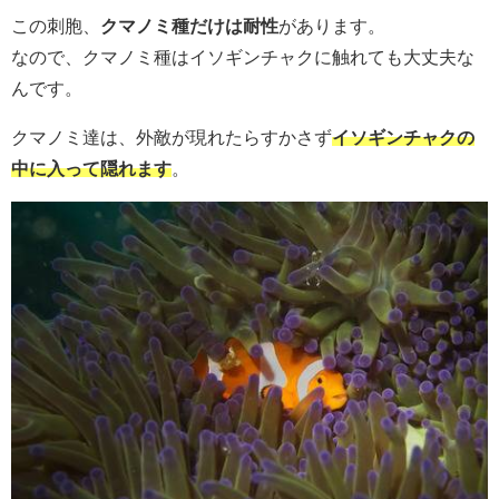
この刺胞、
クマノミ種だけは耐性
があります。
なので、クマノミ種はイソギンチャクに触れても大丈夫な
んです。
クマノミ達は、外敵が現れたらすかさず
イソギンチャクの
中に入って隠れます
。