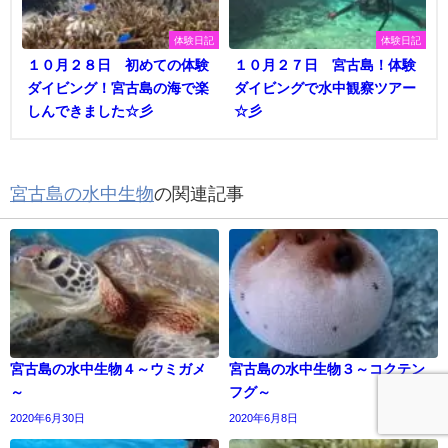
体験日記
体験日記
１０月２８日 初めての体験
１０月２７日 宮古島！体験
ダイビング！宮古島の海で楽
ダイビングで水中観察ツアー
しんできました☆彡
☆彡
宮古島の水中生物
の関連記事
宮古島の水中生物４～ウミガメ
宮古島の水中生物３～コクテン
～
フグ～
2020年6月30日
2020年6月8日