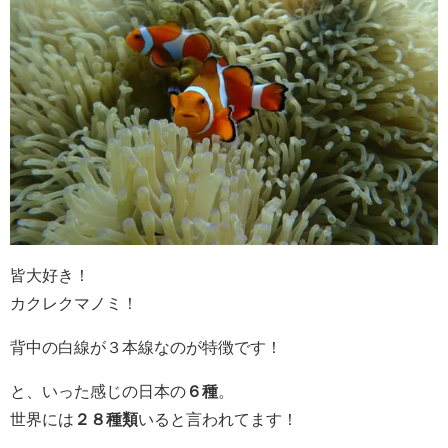
皆大好き！
カクレクマノミ！
背中の白線が３本線なのが特徴です！
と、いった感じの日本の
６種
。
世界には
２８種類
いると言われてます！