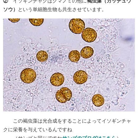
②
イソギンチャクはクマノミの他に
褐虫藻（カッチュウ
ソウ）
という単細胞生物も共生させています。
この褐虫藻は光合成をすることによってイソギンチャ
クに栄養を与えているんですね
（サンゴと同じですね
サンゴのブログはこちら
）