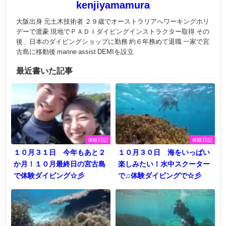
kenjiyamamura
大阪出身 元土木技術者 ２９歳でオーストラリアへワーキングホリ
デーで渡豪 現地でＰＡＤＩダイビングインストラクター取得 その
後、日本のダイビングショップに勤務 約６年務めて退職 一家で宮
古島に移動後 marine assist DEMIを設立
最近書いた記事
体験日記
体験日記
１０月３１日 今年もあと２
１０月３０日 海をいっぱい
か月！１０月最終日の宮古島
楽しみたい！水中スクーター
で体験ダイビング☆彡
で♫体験ダイビングで☆彡