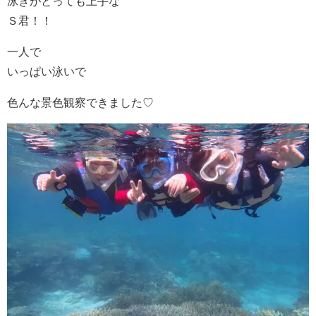
泳ぎがとっても上手な
Ｓ君！！
一人で
いっぱい泳いで
色んな景色観察できました♡