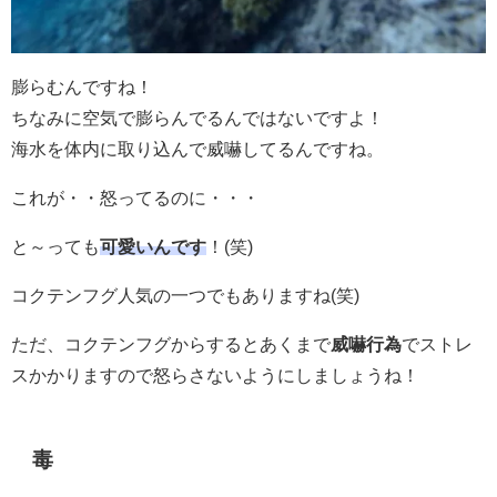
膨らむんですね！
ちなみに空気で膨らんでるんではないですよ！
海水を体内に取り込んで威嚇してるんですね。
これが・・怒ってるのに・・・
と～っても
可愛いんです
！(笑)
コクテンフグ人気の一つでもありますね(笑)
ただ、コクテンフグからするとあくまで
威嚇行為
でストレ
スかかりますので怒らさないようにしましょうね！
毒