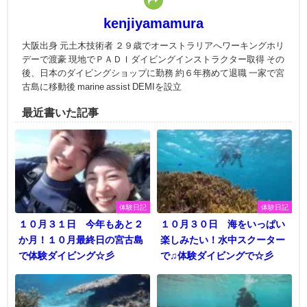
kenjiyamamura
大阪出身 元土木技術者 ２９歳でオーストラリアへワーキングホリ
デーで渡豪 現地でＰＡＤＩダイビングインストラクター取得 その
後、日本のダイビングショップに勤務 約６年務めて退職 一家で宮
古島に移動後 marine assist DEMIを設立
最近書いた記事
体験日記
体験日記
１０月３１日 今年もあと２
１０月３０日 海をいっぱい
か月！１０月最終日の宮古島
楽しみたい！水中スクーター
で体験ダイビング☆彡
で♫体験ダイビングで☆彡