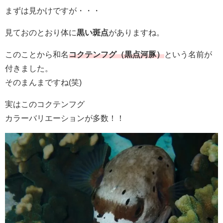
まずは見かけですが・・・
見ておのとおり体に
黒い斑点
がありますね。
このことから和名
コクテンフグ（黒点河豚）
という名前が
付きました。
そのまんまですね(笑)
実はこのコクテンフグ
カラーバリエーションが多数！！