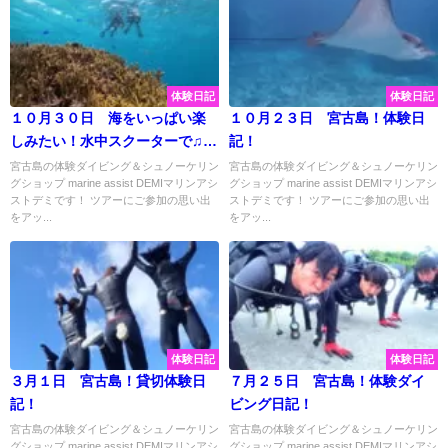
体験日記
体験日記
１０月３０日 海をいっぱい楽
１０月２３日 宮古島！体験日
しみたい！水中スクーターで♫体
記！
験ダイビングで☆彡
宮古島の体験ダイビング＆シュノーケリン
宮古島の体験ダイビング＆シュノーケリン
グショップ marine assist DEMIマリンアシ
グショップ marine assist DEMIマリンアシ
ストデミです！ ツアーにご参加の思い出
ストデミです！ ツアーにご参加の思い出
をアッ...
をアッ...
体験日記
体験日記
３月１日 宮古島！貸切体験日
７月２５日 宮古島！体験ダイ
記！
ビング日記！
宮古島の体験ダイビング＆シュノーケリン
宮古島の体験ダイビング＆シュノーケリン
グショップ marine assist DEMIマリンアシ
グショップ marine assist DEMIマリンアシ