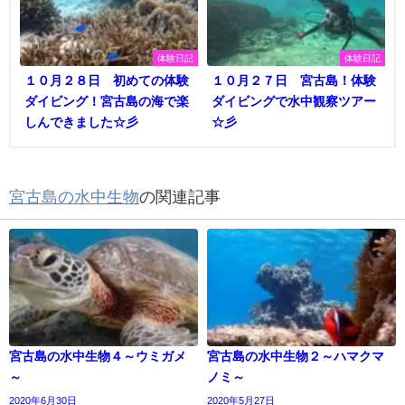
体験日記
体験日記
１０月２８日 初めての体験
１０月２７日 宮古島！体験
ダイビング！宮古島の海で楽
ダイビングで水中観察ツアー
しんできました☆彡
☆彡
宮古島の水中生物
の関連記事
宮古島の水中生物４～ウミガメ
宮古島の水中生物２～ハマクマ
～
ノミ～
2020年6月30日
2020年5月27日