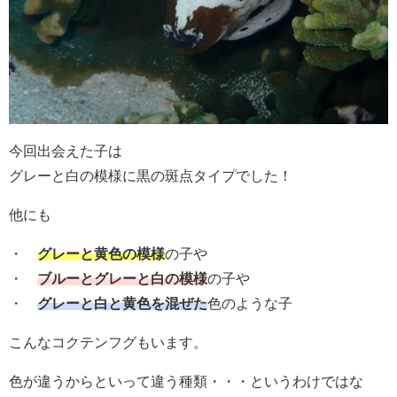
今回出会えた子は
グレーと白の模様に黒の斑点タイプでした！
他にも
・
グレーと黄色の模様
の子や
・
ブ
ルーとグレーと白の模様
の子や
・
グレーと白と黄色を混ぜた
色のような子
こんなコクテンフグもいます。
色が違うからといって違う種類・・・というわけではな