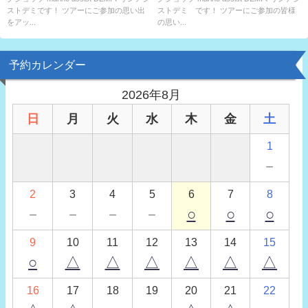
ストデミです！ ツアーにご参加の思い出
ストデミ です！ ツアーにご参加の皆様
をアッ...
の思い...
予約カレンダー
2026年8月
日
月
火
水
木
金
土
1
－
2
3
4
5
6
7
8
－
－
－
－
○
○
○
9
10
11
12
13
14
15
○
△
△
△
△
△
△
16
17
18
19
20
21
22