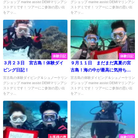
グショップ marine assist DEMIマリンアシ
グショップ marine assist DEMIマリンアシ
ストデミです！ ツアーにご参加の思い出
ストデミです！ ツアーにご参加の思い出
をアッ...
をアッ...
体験日記
体験日記
３月２３日 宮古島！体験ダイ
９月１１日 まだまだ真夏の宮
ビング日記！
古島！海の中が最高に気持ちい
い~♡
宮古島の体験ダイビング＆シュノーケリン
宮古島の体験ダイビング＆シュノーケリン
グショップ marine assist DEMIマリンアシ
グショップ marine assist DEMIマリンアシ
ストデミです！ ツアーにご参加の思い出
ストデミです！ ツアーにご参加の思い出
をアッ...
をアッ...
お客様の声
体験日記