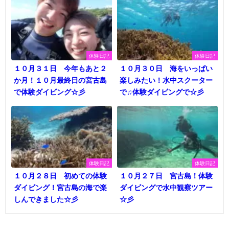
体験日記
体験日記
１０月３１日 今年もあと２
１０月３０日 海をいっぱい
か月！１０月最終日の宮古島
楽しみたい！水中スクーター
で体験ダイビング☆彡
で♫体験ダイビングで☆彡
体験日記
体験日記
１０月２８日 初めての体験
１０月２７日 宮古島！体験
ダイビング！宮古島の海で楽
ダイビングで水中観察ツアー
しんできました☆彡
☆彡