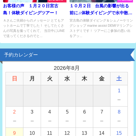
お客様の声 １月２０日宮古
１０月２日 台風の影響が出る
島！体験ダイビングツアー！
前に♫体験ダイビングで水中散歩
☆
Ａさんご夫婦からのメッセージ とてもア
宮古島の体験ダイビング＆シュノーケリン
ットホームで丁寧でした！ そしてたくさ
グショップ marine assist DEMIマリンアシ
んの写真を撮ってくれて、 当日中にLINE
ストデミです！ ツアーにご参加の思い出
で送ってくださるのでと...
をアッ...
予約カレンダー
2026年8月
日
月
火
水
木
金
土
1
－
2
3
4
5
6
7
8
－
－
－
－
－
－
－
9
10
11
12
13
14
15