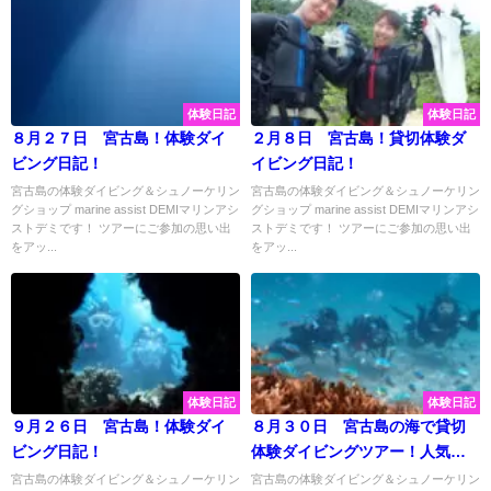
体験日記
体験日記
８月２７日 宮古島！体験ダイ
２月８日 宮古島！貸切体験ダ
ビング日記！
イビング日記！
宮古島の体験ダイビング＆シュノーケリン
宮古島の体験ダイビング＆シュノーケリン
グショップ marine assist DEMIマリンアシ
グショップ marine assist DEMIマリンアシ
ストデミです！ ツアーにご参加の思い出
ストデミです！ ツアーにご参加の思い出
をアッ...
をアッ...
体験日記
体験日記
９月２６日 宮古島！体験ダイ
８月３０日 宮古島の海で貸切
ビング日記！
体験ダイビングツアー！人気の
お魚たちに会ってきました♡
宮古島の体験ダイビング＆シュノーケリン
宮古島の体験ダイビング＆シュノーケリン