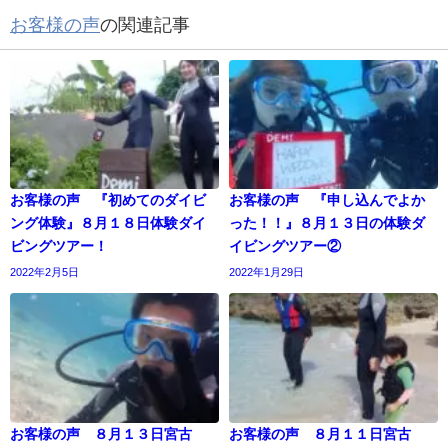
お客様の声
の関連記事
お客様の声 『初めてのダイビ
お客様の声 『申し込んでよか
ング体験』８月１８日体験ダイ
った！！』８月１３日の体験ダ
ビングツアー！
イビングツアー②
2022年2月5日
2022年1月29日
お客様の声 ８月１３日宮古
お客様の声 ８月１１日宮古