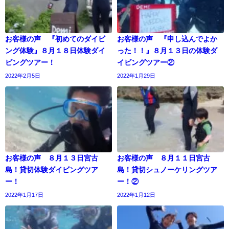
お客様の声 『初めてのダイビ
お客様の声 『申し込んでよか
ング体験』８月１８日体験ダイ
った！！』８月１３日の体験ダ
ビングツアー！
イビングツアー②
2022年2月5日
2022年1月29日
お客様の声 ８月１３日宮古
お客様の声 ８月１１日宮古
島！貸切体験ダイビングツア
島！貸切シュノーケリングツア
ー！
ー！②
2022年1月17日
2022年1月12日