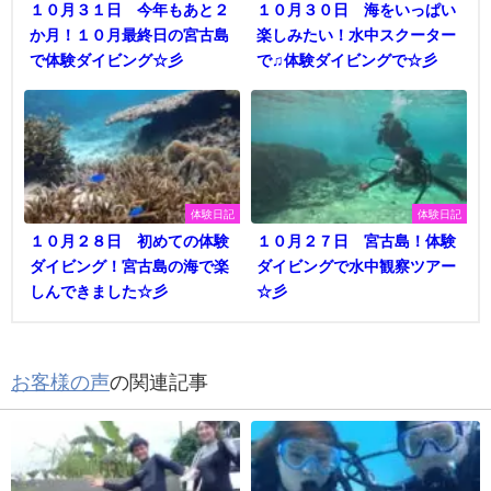
１０月３１日 今年もあと２
１０月３０日 海をいっぱい
か月！１０月最終日の宮古島
楽しみたい！水中スクーター
で体験ダイビング☆彡
で♫体験ダイビングで☆彡
体験日記
体験日記
１０月２８日 初めての体験
１０月２７日 宮古島！体験
ダイビング！宮古島の海で楽
ダイビングで水中観察ツアー
しんできました☆彡
☆彡
お客様の声
の関連記事