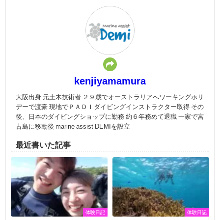
kenjiyamamura
大阪出身 元土木技術者 ２９歳でオーストラリアへワーキングホリ
デーで渡豪 現地でＰＡＤＩダイビングインストラクター取得 その
後、日本のダイビングショップに勤務 約６年務めて退職 一家で宮
古島に移動後 marine assist DEMIを設立
最近書いた記事
体験日記
体験日記