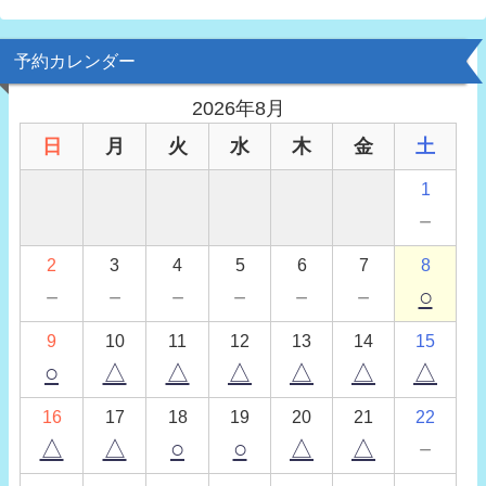
予約カレンダー
2026年8月
日
月
火
水
木
金
土
1
－
2
3
4
5
6
7
8
－
－
－
－
－
－
○
9
10
11
12
13
14
15
○
△
△
△
△
△
△
16
17
18
19
20
21
22
△
△
○
○
△
△
－