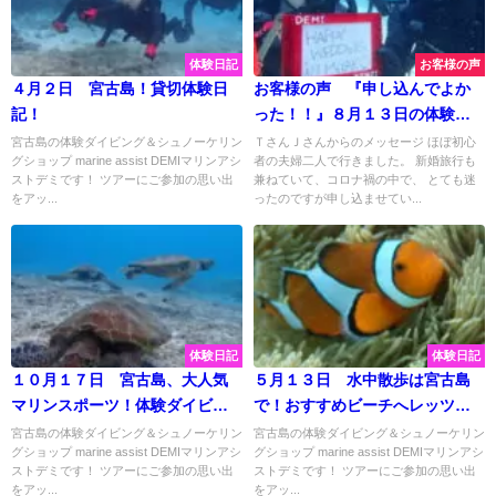
体験日記
お客様の声
４月２日 宮古島！貸切体験日
お客様の声 『申し込んでよか
記！
った！！』８月１３日の体験ダ
イビングツアー②
宮古島の体験ダイビング＆シュノーケリン
ＴさんＪさんからのメッセージ ほぼ初心
グショップ marine assist DEMIマリンアシ
者の夫婦二人で行きました。 新婚旅行も
ストデミです！ ツアーにご参加の思い出
兼ねていて、コロナ禍の中で、 とても迷
をアッ...
ったのですが申し込ませてい...
体験日記
体験日記
１０月１７日 宮古島、大人気
５月１３日 水中散歩は宮古島
マリンスポーツ！体験ダイビン
で！おすすめビーチへレッツゴ
グにシュノーケリングに水中ス
ー☆
宮古島の体験ダイビング＆シュノーケリン
宮古島の体験ダイビング＆シュノーケリン
グショップ marine assist DEMIマリンアシ
グショップ marine assist DEMIマリンアシ
クーターで大満喫プラン♫
ストデミです！ ツアーにご参加の思い出
ストデミです！ ツアーにご参加の思い出
をアッ...
をアッ...