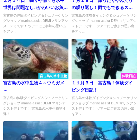
２月１４日 曇りや雨でも水中
７月１８日 降ったりやんだり
世界は問題なし♫かわいいお魚に
の繰り返し！雨でもできるスポ
会いに体験ダイビングでGO☆
ーツ！楽しんじゃいましょ
宮古島の体験ダイビング＆シュノーケリン
宮古島の体験ダイビング＆シュノーケリン
グショップ marine assist DEMIマリンアシ
グショップ marine assist DEMIマリンアシ
ー！！！
ストデミです！ ツアーにご参加の思い出
ストデミです！ ツアーにご参加の思い出
をアッ...
をアッ...
宮古島の水中生物
体験日記
宮古島の水中生物４～ウミガメ
１１月３日 宮古島！体験ダイ
～
ビング日記！
宮古島の体験ダイビング＆シュノーケリン
宮古島の体験ダイビング＆シュノーケリン
グショップ marine assist DEMI マリンア
グショップ marine assist DEMIマリンアシ
シストデミです！ 宮古島の水中生物第４
ストデミです！ ツアーにご参加の思い出
弾！ ...
をアッ...