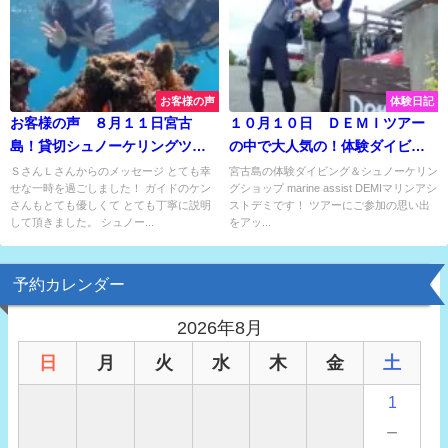
お客様の声
体験日記
お客様の声 ８月１１日宮古
１０月１０日 ＤＥＭＩツアー
島！貸切シュノーケリングツア
の中で大人気の！体験ダイビン
ー！
グでおすすめビーチを楽しんで
ＳさんＬさんからのメッセージ とても幸
宮古島の体験ダイビング＆シュノーケリン
せな一時を過ごしました！ ガイドのケン
グショップ marine assist DEMIマリンアシ
きました♡
さんもとても優しくて とても丁寧に説明
ストデミです！ ツアーにご参加の思い出
して頂きました。 シュノー...
をアッ...
予約カレンダー
2026年8月
日
月
火
水
木
金
土
1
－