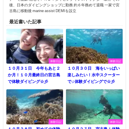
後、日本のダイビングショップに勤務 約６年務めて退職 一家で宮
古島に移動後 marine assist DEMIを設立
最近書いた記事
体験日記
体験日記
１０月３１日 今年もあと２
１０月３０日 海をいっぱい
か月！１０月最終日の宮古島
楽しみたい！水中スクーター
で体験ダイビング☆彡
で♫体験ダイビングで☆彡
体験日記
体験日記