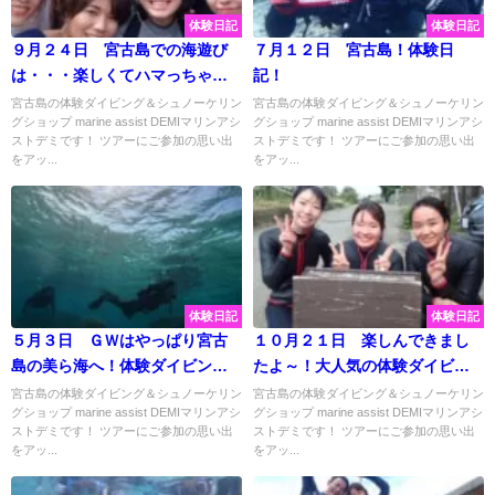
体験日記
体験日記
９月２４日 宮古島での海遊び
７月１２日 宮古島！体験日
は・・・楽しくてハマっちゃう
記！
(笑)体験ダイビングにシュノーケ
宮古島の体験ダイビング＆シュノーケリン
宮古島の体験ダイビング＆シュノーケリン
グショップ marine assist DEMIマリンアシ
グショップ marine assist DEMIマリンアシ
リング♬大満喫してきました♡
ストデミです！ ツアーにご参加の思い出
ストデミです！ ツアーにご参加の思い出
をアッ...
をアッ...
体験日記
体験日記
５月３日 ＧＷはやっぱり宮古
１０月２１日 楽しんできまし
島の美ら海へ！体験ダイビング
たよ～！大人気の体験ダイビン
で最高の思い出作り♡
グツアー♫宮古島の美ら海大満
宮古島の体験ダイビング＆シュノーケリン
宮古島の体験ダイビング＆シュノーケリン
グショップ marine assist DEMIマリンアシ
グショップ marine assist DEMIマリンアシ
喫！
ストデミです！ ツアーにご参加の思い出
ストデミです！ ツアーにご参加の思い出
をアッ...
をアッ...