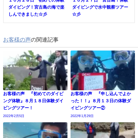
１０月２８日 初めての体験
１０月２７日 宮古島！体験
ダイビング！宮古島の海で楽
ダイビングで水中観察ツアー
しんできました☆彡
☆彡
お客様の声
の関連記事
お客様の声 『初めてのダイビ
お客様の声 『申し込んでよか
ング体験』８月１８日体験ダイ
った！！』８月１３日の体験ダ
ビングツアー！
イビングツアー②
2022年2月5日
2022年1月29日