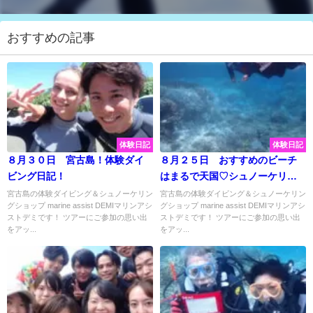
おすすめの記事
体験日記
体験日記
８月３０日 宮古島！体験ダイ
８月２５日 おすすめのビーチ
ビング日記！
はまるで天国♡シュノーケリン
グで水中探索♪
宮古島の体験ダイビング＆シュノーケリン
宮古島の体験ダイビング＆シュノーケリン
グショップ marine assist DEMIマリンアシ
グショップ marine assist DEMIマリンアシ
ストデミです！ ツアーにご参加の思い出
ストデミです！ ツアーにご参加の思い出
をアッ...
をアッ...