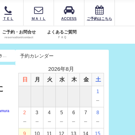
ＴＥＬ
ＭＡＩＬ
ACCESS
ご予約はこちら
ご予約・お問合せ
よくあるご質問
reservation/contact
ＦＡＱ
予約カレンダー
きま
2026年8月
日
月
火
水
木
金
土
に
1
－
amura
2
3
4
5
6
7
8
－
－
－
－
－
－
－
9
10
11
12
13
14
15