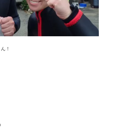
さん！
の