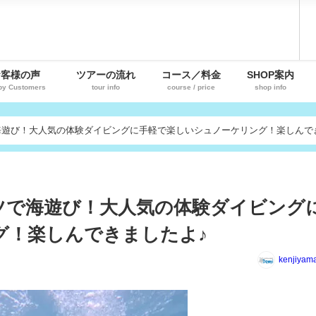
お客様の声
ツアーの流れ
コース／料金
SHOP案内
py Customers
tour info
course / price
shop info
海遊び！大人気の体験ダイビングに手軽で楽しいシュノーケリング！楽しんで
ツで海遊び！大人気の体験ダイビング
グ！楽しんできましたよ♪
kenjiyam