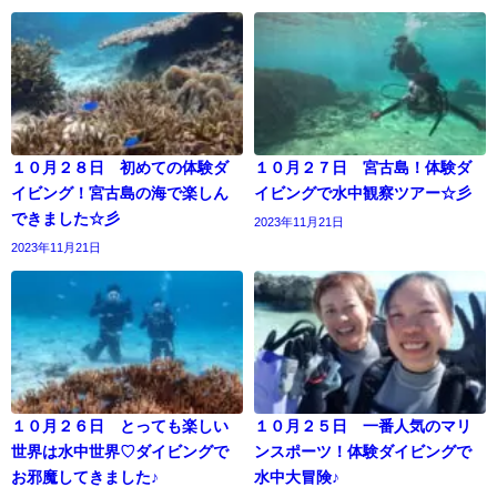
１０月２８日 初めての体験ダ
１０月２７日 宮古島！体験ダ
イビング！宮古島の海で楽しん
イビングで水中観察ツアー☆彡
できました☆彡
2023年11月21日
2023年11月21日
１０月２６日 とっても楽しい
１０月２５日 一番人気のマリ
世界は水中世界♡ダイビングで
ンスポーツ！体験ダイビングで
お邪魔してきました♪
水中大冒険♪