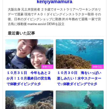
kenjiyamamura
大阪出身 元土木技術者 ２９歳でオーストラリアへワーキングホリ
デーで渡豪 現地でＰＡＤＩダイビングインストラクター取得 その
後、日本のダイビングショップに勤務 約６年務めて退職 一家で宮
古島に移動後 marine assist DEMIを設立
最近書いた記事
体験日記
体験日記
１０月３１日 今年もあと２
１０月３０日 海をいっぱい
か月！１０月最終日の宮古島
楽しみたい！水中スクーター
で体験ダイビング☆彡
で♫体験ダイビングで☆彡