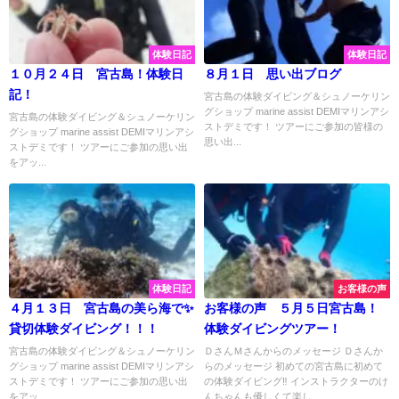
体験日記
体験日記
１０月２４日 宮古島！体験日
８月１日 思い出ブログ
記！
宮古島の体験ダイビング＆シュノーケリン
グショップ marine assist DEMIマリンアシ
宮古島の体験ダイビング＆シュノーケリン
ストデミです！ ツアーにご参加の皆様の
グショップ marine assist DEMIマリンアシ
思い出...
ストデミです！ ツアーにご参加の思い出
をアッ...
体験日記
お客様の声
４月１３日 宮古島の美ら海で✨
お客様の声 ５月５日宮古島！
貸切体験ダイビング！！！
体験ダイビングツアー！
宮古島の体験ダイビング＆シュノーケリン
ＤさんＭさんからのメッセージ Ｄさんか
グショップ marine assist DEMIマリンアシ
らのメッセージ 初めての宮古島に初めて
ストデミです！ ツアーにご参加の思い出
の体験ダイビング‼️ インストラクターのけ
をアッ...
んちゃんも優しくて楽し...