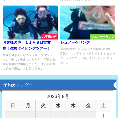
お客様の声
シュノーケリング
お客様の声 １１月８日宮古
シュノーケリング
島！体験ダイビングツアー！
宮古島のマリンショップ marine assist
DEMI マリンアシストデミです！ シュノー
ＳさんＭさんからのメッセージ マンツー
ケリングについて詳しく知りたい方どう
マンで優しく教えていただき、 写真と動
ぞ。...
画も無料で沢山頂けました！ また宮古島
に訪れた際は、お世話になろ...
予約カレンダー
2026年8月
日
月
火
水
木
金
土
1