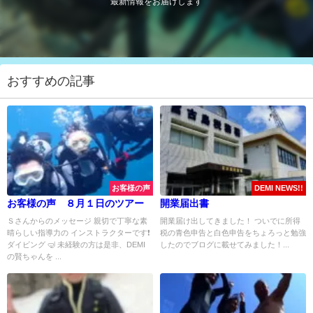
最新情報をお届けします
おすすめの記事
お客様の声
DEMI NEWS!!
お客様の声 ８月１日のツアー
開業届出書
Ｓさんからのメッセージ 親切で丁寧な素
開業届け出してきました！ ついでに所得
晴らしい指導力の インストラクターです❗️
税の青色申告と白色申告をちょろっと勉強
ダイビング 🤿 未経験の方は是非、DEMI
したのでブログに載せてみました！...
の賢ちゃんを ...