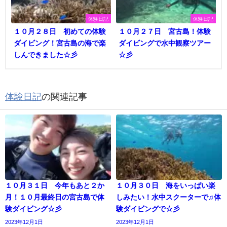
体験日記
体験日記
１０月２８日 初めての体験
１０月２７日 宮古島！体験
ダイビング！宮古島の海で楽
ダイビングで水中観察ツアー
しんできました☆彡
☆彡
体験日記
の関連記事
１０月３１日 今年もあと２か
１０月３０日 海をいっぱい楽
月！１０月最終日の宮古島で体
しみたい！水中スクーターで♫体
験ダイビング☆彡
験ダイビングで☆彡
2023年12月1日
2023年12月1日