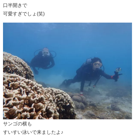
口半開きで
可愛すぎでしょ(笑)
サンゴの横も
すいすい泳いで来ましたよ♪