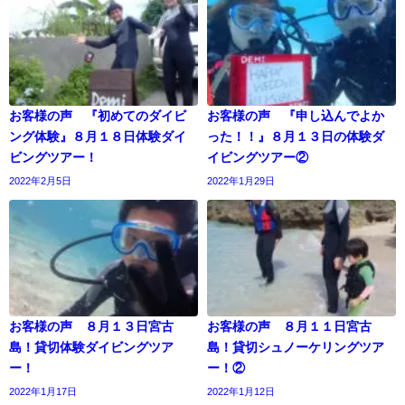
お客様の声 『初めてのダイビ
お客様の声 『申し込んでよか
ング体験』８月１８日体験ダイ
った！！』８月１３日の体験ダ
ビングツアー！
イビングツアー②
2022年2月5日
2022年1月29日
お客様の声 ８月１３日宮古
お客様の声 ８月１１日宮古
島！貸切体験ダイビングツア
島！貸切シュノーケリングツア
ー！
ー！②
2022年1月17日
2022年1月12日