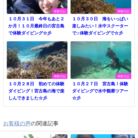
体験日記
体験日記
１０月３１日 今年もあと２
１０月３０日 海をいっぱい
か月！１０月最終日の宮古島
楽しみたい！水中スクーター
で体験ダイビング☆彡
で♫体験ダイビングで☆彡
体験日記
体験日記
１０月２８日 初めての体験
１０月２７日 宮古島！体験
ダイビング！宮古島の海で楽
ダイビングで水中観察ツアー
しんできました☆彡
☆彡
お客様の声
の関連記事