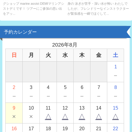
グショップ marine assist DEMIマリンアシ
身の 泳ぎが苦手・深い水が怖い わたしで
ストデミです！ ツアーにご参加の思い出
したが、フレンドリーなインストラクター
をアッ...
が緊張感を一瞬でほぐして...
予約カレンダー
2026年8月
日
月
火
水
木
金
土
1
－
2
3
4
5
6
7
8
－
－
－
－
－
－
－
9
10
11
12
13
14
15
×
×
△
△
△
△
△
16
17
18
19
20
21
22