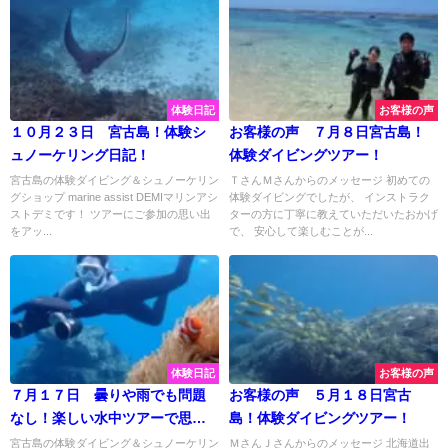
体験日記
お客様の声
１０月２３日 宮古島！体験シ
お客様の声 ７月８日宮古島！
ュノーケリング日記！
体験ダイビングツアー！
宮古島の体験ダイビング＆シュノーケリン
ＴさんＭさんからのメッセージ 初めての
グショップ marine assist DEMIマリンアシ
体験ダイビングでしたが、 インストラク
ストデミです！ ツアーにご参加の思い出
ターの方に丁寧に教えていただいたおかげ
をアッ...
で、 安心して楽しむことが...
体験日記
お客様の声
７月１７日 曇りや雨でも問題
お客様の声 ５月１８日宮古
なし！楽しい水中ツアーで思い
島！体験ダイビングツアー！
出いっぱい♡
宮古島の体験ダイビング＆シュノーケリン
ＭさんＪさんからのメッセージ 北海道出