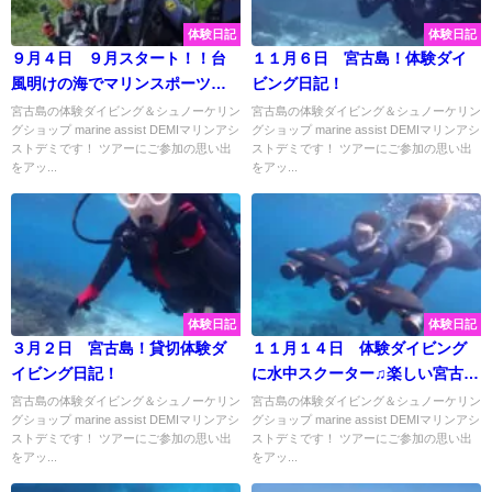
体験日記
体験日記
９月４日 ９月スタート！！台
１１月６日 宮古島！体験ダイ
風明けの海でマリンスポーツ大
ビング日記！
満喫☆彡
宮古島の体験ダイビング＆シュノーケリン
宮古島の体験ダイビング＆シュノーケリン
グショップ marine assist DEMIマリンアシ
グショップ marine assist DEMIマリンアシ
ストデミです！ ツアーにご参加の思い出
ストデミです！ ツアーにご参加の思い出
をアッ...
をアッ...
体験日記
体験日記
３月２日 宮古島！貸切体験ダ
１１月１４日 体験ダイビング
イビング日記！
に水中スクーター♫楽しい宮古島
旅行の思い出に♡
宮古島の体験ダイビング＆シュノーケリン
宮古島の体験ダイビング＆シュノーケリン
グショップ marine assist DEMIマリンアシ
グショップ marine assist DEMIマリンアシ
ストデミです！ ツアーにご参加の思い出
ストデミです！ ツアーにご参加の思い出
をアッ...
をアッ...